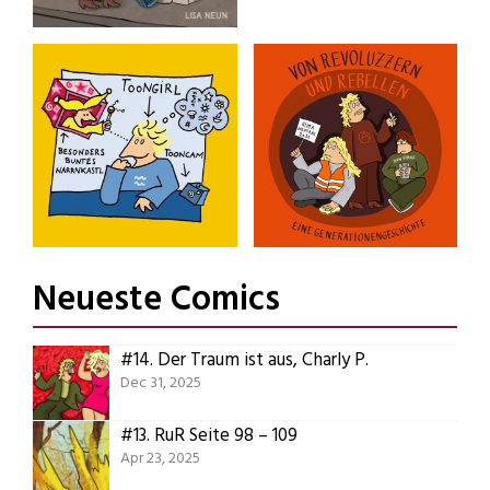
Der Traum ist aus,
Rote Karten
Charly P.
Rote Karten für alles, was
uns so nervt.
Die Geschichte eines
Pseudorevoluzzers.
Slices of Life
Von Revoluzzern
und Rebellen
Neueste Comics
Alltägliche Dinge,
autobiographische
Eine
Begebenheiten und
Generationengeschichte
sonstiger Unsinn.
#14.
Der Traum ist aus, Charly P.
Dec 31, 2025
#13.
RuR Seite 98 – 109
Apr 23, 2025