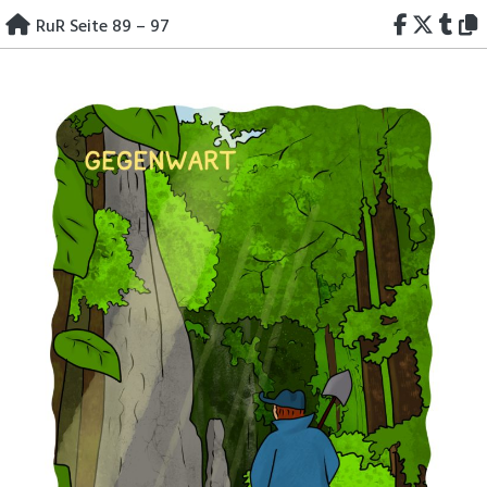
Skip
RuR Seite 89 – 97
to
content