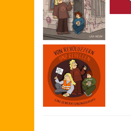
Der Traum ist aus, Charly
Rote Ka
P.
Rote Karte
nervt.
Die Geschichte eines
Pseudorevoluzzers.
Von Revoluzzern und
Rebellen
Eine Generationengeschichte