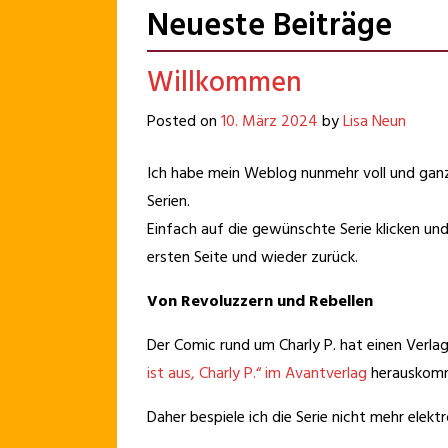
Neueste Beiträge
Willkommen
Posted on
10. März 2024
by
Lisa Neun
Ich habe mein Weblog nunmehr voll und ganz
Serien.
Einfach auf die gewünschte Serie klicken un
ersten Seite und wieder zurück.
Von Revoluzzern und Rebellen
Der Comic rund um Charly P. hat einen Verlag
ist aus, Charly P.“ im Avantverlag
herauskom
Daher bespiele ich die Serie nicht mehr elektron