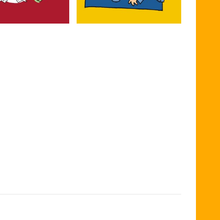
rten
Slices of Life
n für alles, was uns so
Alltägliche Dinge,
autobiographische
Begebenheiten und sonstiger
Unsinn.