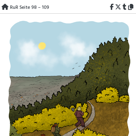
Skip
RuR Seite 98 – 109
to
content