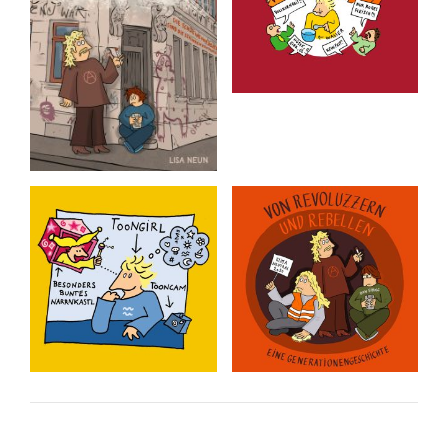
Der Traum ist aus,
Rote Karten
Charly P.
Rote Karten für alles, was
uns so nervt.
Die Geschichte eines
Pseudorevoluzzers.
Slices of Life
Von Revoluzzern
und Rebellen
Alltägliche Dinge,
autobiographische
Eine
Begebenheiten und
Generationengeschichte