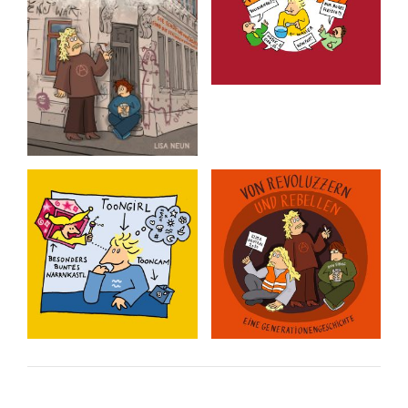
Der Traum ist aus,
Rote Karten
Charly P.
Rote Karten für alles, was
uns so nervt.
Die Geschichte eines
Pseudorevoluzzers.
Slices of Life
Von Revoluzzern
und Rebellen
Alltägliche Dinge,
autobiographische
Eine
Begebenheiten und
Generationengeschichte