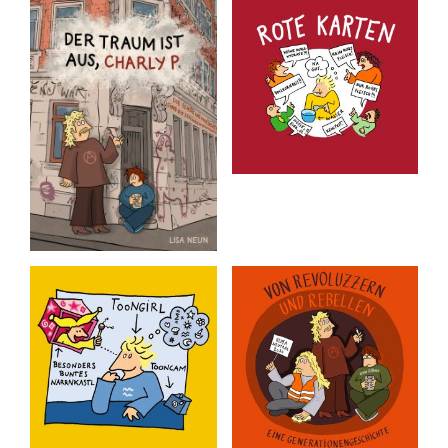
Der Traum ist aus,
Rote Karten
Charly P.
Rote Karten für alles, was
uns so nervt.
Die Geschichte eines
Pseudorevoluzzers.