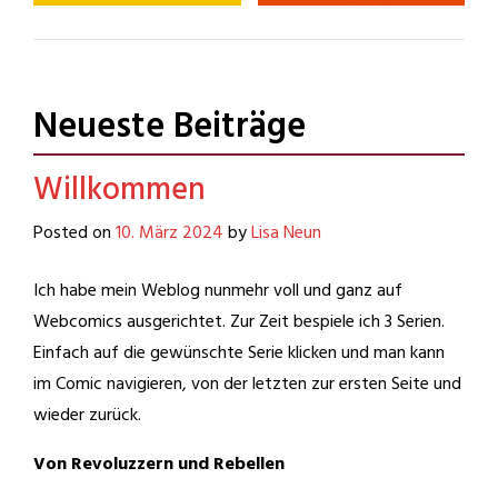
Slices of Life
Von Revoluzzern
und Rebellen
Alltägliche Dinge,
autobiographische
Eine
Begebenheiten und
Generationengeschichte
sonstiger Unsinn.
Neueste Beiträge
Willkommen
Posted on
10. März 2024
by
Lisa Neun
Ich habe mein Weblog nunmehr voll und ganz auf
Webcomics ausgerichtet. Zur Zeit bespiele ich 3 Serien.
Einfach auf die gewünschte Serie klicken und man kann
im Comic navigieren, von der letzten zur ersten Seite und
wieder zurück.
Von Revoluzzern und Rebellen