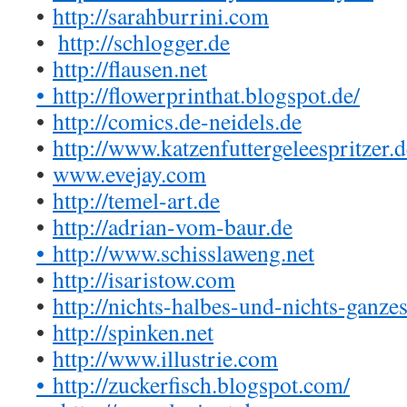
•
http://sarahburrini.com
•
http://schlogger.de
•
http://flausen.net
•
http://flowerprinthat.blogspot.de/
•
http://comics.de-neidels.de
•
http://www.katzenfuttergeleespritzer.d
•
www.evejay.com
•
http://temel-art.de
•
http://adrian-vom-baur.de
•
http://www.schisslaweng.net
•
http://isaristow.com
•
http://nichts-halbes-und-nichts-ganzes
•
http://spinken.net
•
http://www.illustrie.com
•
http://zuckerfisch.blogspot.com/