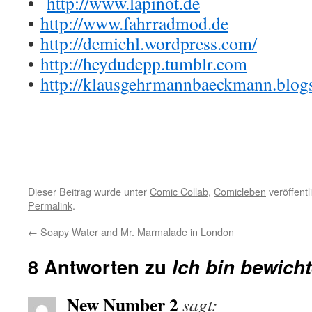
•
http://www.lapinot.de
•
http://www.fahrradmod.de
•
http://demichl.wordpress.com/
•
http://heydudepp.tumblr.com
•
http://klausgehrmannbaeckmann.blog
Dieser Beitrag wurde unter
Comic Collab
,
Comicleben
veröffentl
Permalink
.
←
Soapy Water and Mr. Marmalade in London
8 Antworten zu
Ich bin bewicht
New Number 2
sagt: