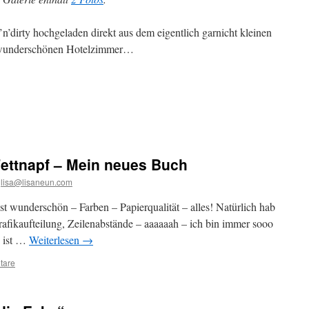
’n’dirty hochgeladen direkt aus dem eigentlich garnicht kleinen
wunderschönen Hotelzimmer…
Fettnapf – Mein neues Buch
lisa@lisaneun.com
t wunderschön – Farben – Papierqualität – alles! Natürlich hab
afikaufteilung, Zeilenabstände – aaaaaah – ich bin immer sooo
s ist …
Weiterlesen
→
tare