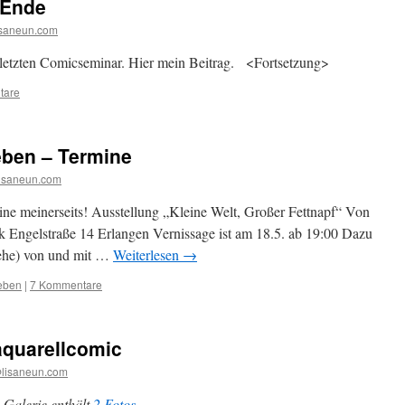
 Ende
isaneun.com
 letzten Comicseminar. Hier mein Beitrag. <Fortsetzung>
tare
ben – Termine
lisaneun.com
e meinerseits! Ausstellung „Kleine Welt, Großer Fettnapf“ Von
ck Engelstraße 14 Erlangen Vernissage ist am 18.5. ab 19:00 Dazu
hehe) von und mit …
Weiterlesen
→
eben
|
7 Kommentare
aquarellcomic
@lisaneun.com
 Galerie enthält
2 Fotos
.