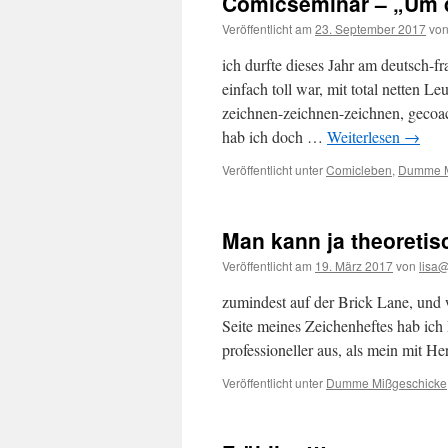
Comicseminar – „Um 
Veröffentlicht am
23. September 2017
vo
ich durfte dieses Jahr am deutsch-
einfach toll war, mit total netten 
zeichnen-zeichnen-zeichnen, gecoa
hab ich doch …
Weiterlesen
→
Veröffentlicht unter
Comicleben
,
Dumme M
Man kann ja theoreti
Veröffentlicht am
19. März 2017
von
lisa
zumindest auf der Brick Lane, und
Seite meines Zeichenheftes hab ich P
professioneller aus, als mein mit H
Veröffentlicht unter
Dumme Mißgeschicke