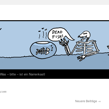
Was – bitte – ist ein Narrenkastl
.com
Neuere Beiträge
→