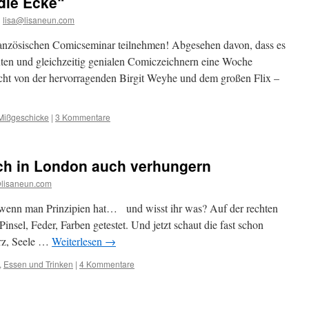
die Ecke“
n
lisa@lisaneun.com
französischen Comicseminar teilnehmen! Abgesehen davon, dass es
Leuten und gleichzeitig genialen Comiczeichnern eine Woche
cht von der hervorragenden Birgit Weyhe und dem großen Flix –
ißgeschicke
|
3 Kommentare
sch in London auch verhungern
@lisaneun.com
 wenn man Prinzipien hat… und wisst ihr was? Auf der rechten
insel, Feder, Farben getestet. Und jetzt schaut die fast schon
erz, Seele …
Weiterlesen
→
,
Essen und Trinken
|
4 Kommentare