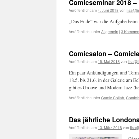
Comicseminar 2018 –
Veröffentlicht am
4. Juni 2018
von
lisa@l
„Das Ende“ war die Aufgabe beim
Veröffentlicht unter
Allgemein
|
3 Kommen
Comicsalon – Comicle
Veröffentlicht am
15. Mai 2018
von
lisa@
Ein paar Ankündigungen und Termin
18.5. bis 21.6. in der Galerie am E
gibt es Groove und Modern Jazz (
Veröffentlicht unter
Comic Collab
,
Comicl
Das jährliche London
Veröffentlicht am
13. März 2018
von
lisa
Diese