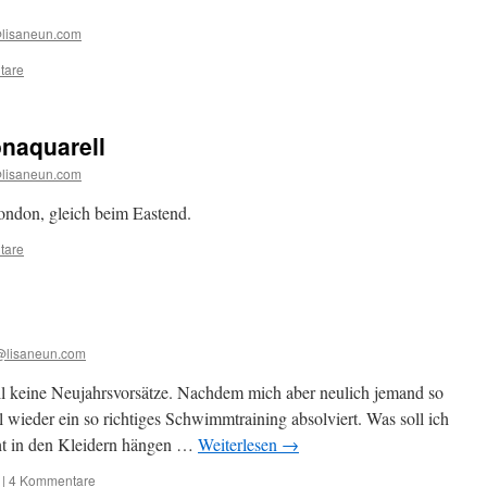
@lisaneun.com
tare
onaquarell
@lisaneun.com
London, gleich beim Eastend.
tare
@lisaneun.com
ll keine Neujahrsvorsätze. Nachdem mich aber neulich jemand so
l wieder ein so richtiges Schwimmtraining absolviert. Was soll ich
cht in den Kleidern hängen …
Weiterlesen
→
|
4 Kommentare