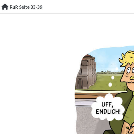
Skip
RuR Seite 33-39
to
content