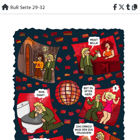
Skip
RuR Seite 29-32
to
content