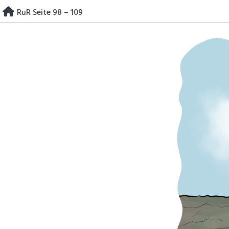
Skip
RuR Seite 98 – 109
to
content